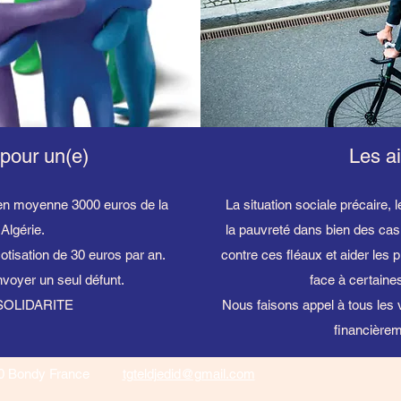
pour un(e)
Les ai
 en moyenne 3000 euros de la
La situation sociale précaire, 
Algérie.
la pauvreté dans bien des cas 
otisation de 30 euros par an.
contre ces fléaux et aider les p
nvoyer un seul défunt.
face à certaine
A SOLIDARITE
Nous faisons appel à tous les v
financière
40 Bondy France
tgteldjedid@gmail.com