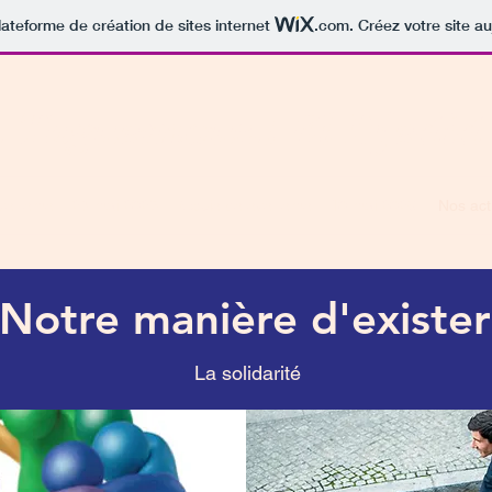
lateforme de création de sites internet
.com
. Créez votre site au
n Taguemount El Djedid
venement 29 mai 2025
Copie de evenement 10 mai 2026
Nos act
Notre manière d'exister
La solidarité