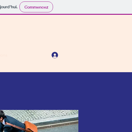
jourd'hui.
Commencez
 en France
Se connecter
ions
Plus