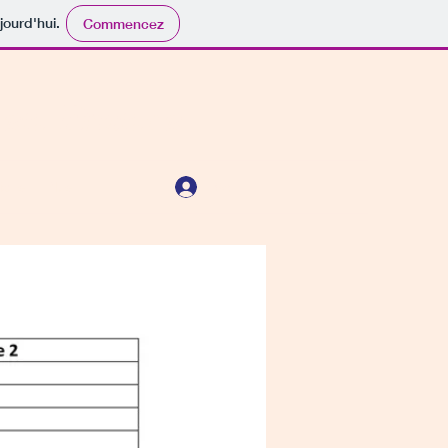
jourd'hui.
Commencez
 en France
Se connecter
ions
Plus