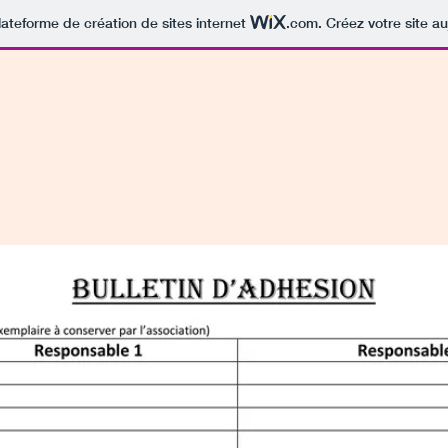
lateforme de création de sites internet
.com
. Créez votre site au
n Taguemount El Djedid
venement 29 mai 2025
Copie de evenement 10 mai 2026
Nos act