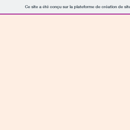
Ce site a été conçu sur la plateforme de création de sit
Association Taguemo
Accueil
evenement 8 mai 2024
evenement 29 mai 2025
Co