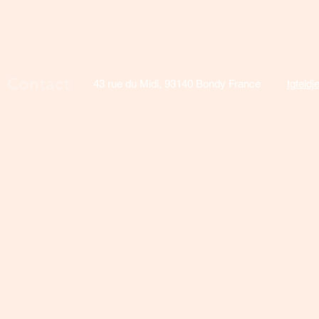
Contact
43 rue du Midi, 93140 Bondy France
tgteld